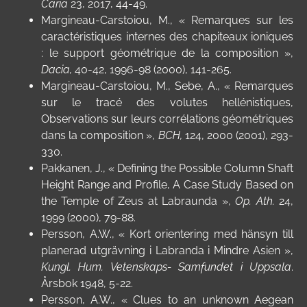
Caria
23, 2017, 44-49.
Margineau-Carstoiou, M., « Remarques sur les
caractéristiques internes des chapiteaux ioniques
: le support géométrique de la composition »,
Dacia
,
40-42, 1996-98 (2000), 141-265.
Margineau-Carstoiou, M., Sebe, A., « Remarques
sur le tracé des volutes hellénistiques,
Observations sur leurs corrélations géométriques
dans la composition »,
BCH
,
124, 2000 (2001), 293-
330.
Pakkanen, J., « Defining the Possible Column Shaft
Height Range and Profile, A Case Study Based on
the Temple of Zeus at Labraunda »,
Op. Ath.
24,
1999 (2000), 79-88.
Persson,
A.W., «
Kort orientering med hänsyn till
planerad utgrävning i Labranda i Mindre Asien »,
Kungl. Hum. Vetenskaps- Samfundet i Uppsala
.
Årsbok
1948, 5-22.
Persson, A.W., « Clues to an unknown Aegean