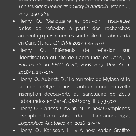
The Persians: Power and Glory in Anatolia
, Istanbul,
2017, 350-365.
Henry, O., “Sanctuaire et pouvoir : nouvelles
pistes de réflexion à partir des recherches
archéologiques récentes sur le site de Labraunda
en Carie (Turquie)”,
CRAI
2017, 545-579.
Henry, O., “Eléments de réflexion sur
l’identification du site de Labraunda en Carie”, in
Bulletin de la SFAC XLVIII
, 2016-2017, Rev. Arch.
2018/1, 137-145.
Henry, O.,
Aubriet, D.,
“
Le territoire de Mylasa et le
serment d’Olympichos : autour d’une nouvelle
inscription découverte au sanctuaire de Zeus
Labraundos en Carie
”
,
CRAI
2015, II, 673-702.
Henry, O.,
Carless-Unwinn, N.,
“
A new Olympichos
Inscription from Labraunda : I. Labraunda 137
”
,
Epigraphica Anatolica
49, 2016, 27-45.
Henry, O., Karlsson, L., «
A new Karian Graffito