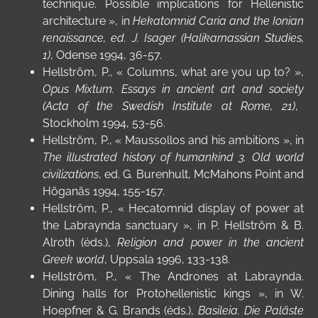
technique. Possible implications for Hellenistic
architecture », in
Hekatomnid Caria and the Ionian
renaissance
, ed. J. Isager (Halikarnassian Studies,
1)
, Odense 1994, 36-57.
Hellström, P.,
« Columns, what are you up to? »,
Opus Mixtum. Essays in ancient art and society
(Acta of the Swedish Institute at Rome,
21)
,
Stockholm 1994, 53-56.
Hellström, P.,
« Maussollos and his ambitions », in
The illustrated history of humankind 3. Old world
civilizations
, ed. G. Burenhult, McMahons Point and
Höganäs 1994, 155-157.
Hellström, P.,
« Hecatomnid display of power at
the Labraynda sanctuary », in
P. Hellström & B.
Alroth (éds.),
Religion and power in the ancient
Greek world
, Uppsala 1996, 133-138.
Hellström, P.,
« The Andrones at Labraynda.
Dining halls for Protohellenistic kings », in W.
Hoepfner & G. Brands (éds.),
Basileia. Die Paläste