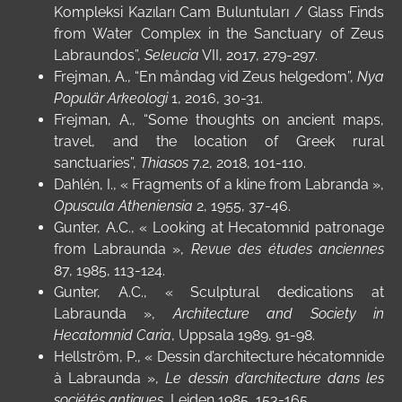
Kompleksi Kazıları Cam Buluntuları / Glass Finds
from Water Complex in the Sanctuary of Zeus
Labraundos”,
Seleucia
VII, 2017, 279-297.
Frejman, A., “En måndag vid Zeus helgedom”,
Nya
Populär Arkeologi
1, 2016, 30-31.
Frejman, A., “Some thoughts on ancient maps,
travel, and the location of Greek rural
sanctuaries”,
Thiasos
7.2, 2018, 101-110.
Dahlén, I., « Fragments of a kline from Labranda »,
Opuscula Atheniensia
2, 1955, 37-46.
Gunter, A.C., « Looking at Hecatomnid patronage
from Labraunda »,
Revue des études anciennes
87, 1985, 113-124.
Gunter, A.C., « Sculptural dedications at
Labraunda »,
Architecture and Society in
Hecatomnid Caria
, Uppsala 1989, 91-98.
Hellström, P., « Dessin d’architecture hécatomnide
à Labraunda »,
Le dessin d’architecture dans les
sociétés antiques
, Leiden 1985, 153-165.