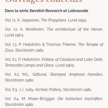
Dans la série
Swedish Research at Labraunda
Vol. I:1. K. Jeppesen,
The Propylaea
, Lund 1955.
Vol. I:2. A. Westholm,
The architecture of the Hieron
,
Lund 1963.
Vol. I:3. P. Hellström & Thomas Thieme,
The Temple of
Zeus
, Stockholm 1982.
Vol. II:1. P. Hellström,
Pottery of Classical and Later Date,
Terracotta Lamps and Glass
, Lund 1965.
Vol. II:2. M.L. Säflund,
Stamped Amphora Handles
,
Stockholm 1980.
Vol. II:3. J.J. Jully,
Archaic Pottery
, Stockholm 1981.
Vol. II:4. M. Meier-Brügger,
Die karischen Inschriften
,
Stockholm 1982.