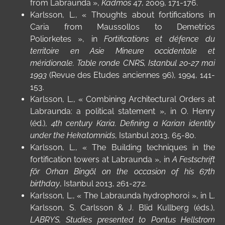
from Labraunda »,
Kadmos
47, 2009, 171-176.
Karlsson, L., « Thoughts about fortifications in
Caria from Maussollos to Demetrios
Poliorketes », in
Fortifications et défence du
territoire en Asie Mineure occidentale et
méridionale. Table ronde CNRS, Istanbul 20-27 mai
1993
(Revue des Etudes anciennes 96), 1994, 141-
153.
Karlsson, L., « Combining Architectural Orders at
Labraunda: a political statement », in O. Henry
(éd.),
4th century Karia. Defining a Karian identity
under the Hekatomnids
, Istanbul 2013, 65-80.
Karlsson, L., « The Building techniques in the
fortification towers at Labraunda », in
A Festschrift
för Orhan Bingöl on the occasion of his 67th
birthday
, Istanbul 2013, 261-272.
Karlsson, L., «
The Labraunda hydrophoroi », in
L.
Karlsson, S. Carlsson & J. Blid Kullberg (éds.),
LABRYS
, Studies presented to Pontus Hellstrom