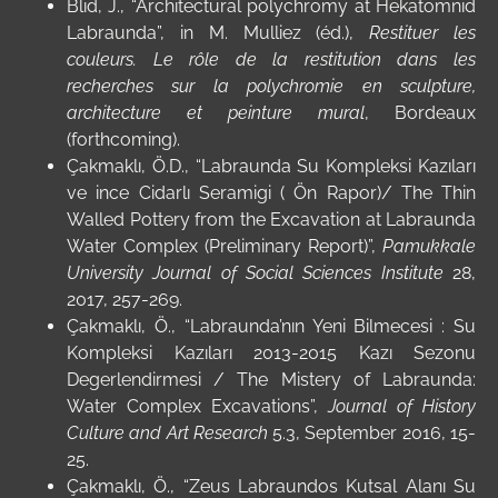
Blid, J., “Architectural polychromy at Hekatomnid
Labraunda”, in M. Mulliez (éd.),
Restituer les
couleurs. Le rôle de la restitution dans les
recherches sur la polychromie en sculpture,
architecture et peinture mural
, Bordeaux
(forthcoming).
Çakmaklı, Ö.D., “Labraunda Su Kompleksi Kazıları
ve ince Cidarlı Seramigi ( Ön Rapor)/ The Thin
Walled Pottery from the Excavation at Labraunda
Water Complex (Preliminary Report)”,
Pamukkale
University Journal of Social Sciences Institute
28,
2017, 257-269.
Çakmaklı, Ö., “Labraunda’nın Yeni Bilmecesi : Su
Kompleksi Kazıları 2013-2015 Kazı Sezonu
Degerlendirmesi / The Mistery of Labraunda:
Water Complex Excavations”,
Journal of History
Culture and Art Research
5.3, September 2016, 15-
25.
Çakmaklı, Ö., “Zeus Labraundos Kutsal Alanı Su