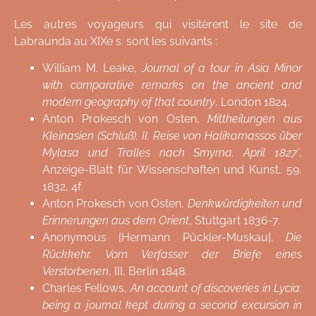
Les autres voyageurs qui visitèrent le site de
Labraunda au XIXe s. sont les suivants :
William M. Leake,
Journal of a tour in Asia Minor
with comparative remarks on the ancient and
modern geography of that country
, London 1824.
Anton Prokesch von Osten,
Mittheilungen aus
Kleinasien (Schluß). II. Reise von Halikarnassos über
Mylasa und Tralles nach Smyrna. April 1827’
,
Anzeige-Blatt für Wissenschaften und Kunst
, 59,
1832, 4f.
Anton Prokesch von Osten,
Denkwürdigkeiten und
Erinnerungen aus dem Orient
, Stuttgart 1836-7.
Anonymous [Hermann Pückler-Muskau],
Die
Rückkehr. Vom Verfasser der Briefe eines
Verstorbenen
, III, Berlin 1848.
Charles Fellows,
An account of discoveries in Lycia:
being a journal kept during a second excursion in