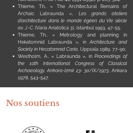
Thieme, Th., « The Architectural Remains of
Archaic Labraunda »,
Les grands ateliers
d’architecture dans le monde égéen du VIe siècle
av. J.-C
.
(Varia Anatolica 3), Istanbul 1993, 47-55.
Thieme, Th., « Metrology and planning in
Hekatomnid Labraunda », in
Architecture and
Society in Hecatomnid Caria
, Uppsala 1989, 77-90.
Westholm, A., « Labraunda », in
Proceedings of
the 10
th
International Congress of Classical
Archaeology. Ankara-Izmir 23- 30/IX/1973
, Ankara
1978, 543-547.
Nos soutiens