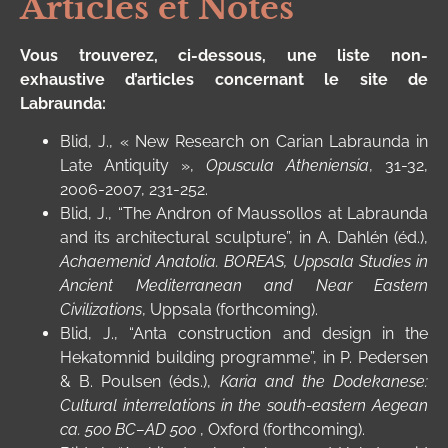
Articles et Notes
Vous trouverez, ci-dessous, une liste non-
exhaustive d’articles concernant le site de
Labraunda:
Blid, J., « New Research on Carian Labraunda in
Late Antiquity »,
Opuscula Atheniensia
,
31-32,
2006-2007, 231-252.
Blid, J., “The Andron of Maussollos at Labraunda
and its architectural sculpture”, in A. Dahlén (éd.),
Achaemenid Anatolia. BOREAS, Uppsala Studies in
Ancient Mediterranean and Near Eastern
Civilizations
, Uppsala (forthcoming).
Blid, J., “Anta construction and design in the
Hekatomnid building programme”, in P. Pedersen
& B. Poulsen (éds.),
Karia and the Dodekanese:
Cultural interrelations in the south-eastern Aegean
ca. 500 BC–AD 500
, Oxford (forthcoming).