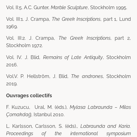
Vol. II:5. A.C. Gunter,
Marble Sculpture
, Stockholm 1995.
Vol. III:1. J. Crampa,
The Greek Inscriptions
, part 1
, Lund
1969.
Vol. III:2. J. Crampa,
The Greek Inscriptions
, part 2
,
Stockholm 1972.
Vol. IV.
J. Blid,
Remains of Late Antiquity
,
Stockholm
2016.
Vol.V. P. Hellström, J. Blid,
The andrones
, Stockholm
2019.
Ouvrages collectifs
F. Kuzucu, Ural, M. (éds.),
Mylasa Labraunda – Milas
Çomakdağ
, Istanbul 2010.
L. Karlsson, Carlsson, S. (éds).,
Labraunda and Karia.
Proceedings of the international symposium