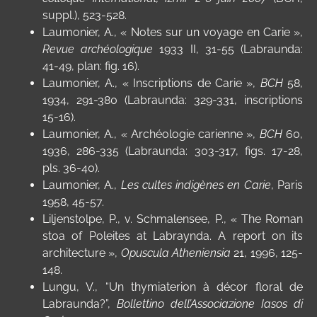
suppl.), 523-528.
Laumonier, A., « Notes sur un voyage en Carie »,
Revue archéologique
1933 II, 31-55 (Labraunda:
41-49, plan: fig. 16).
Laumonier, A., « Inscriptions de Carie »,
BCH
58,
1934, 291-380 (Labraunda: 329-331, inscriptions
15-16).
Laumonier, A., « Archéologie carienne »,
BCH
60,
1936, 286-335 (Labraunda: 303-317, figs. 17-28,
pls. 36-40).
Laumonier, A.,
Les cultes indigènes en Carie
, Paris
1958, 45-57.
Liljenstolpe, P., v. Schmalensee, P., « The Roman
stoa of Poleites at Labraynda. A report on its
architecture »,
Opuscula Atheniensia
21, 1996, 125-
148.
Lungu, V., “Un thymiaterion à décor floral de
Labraunda?”,
Bollettino dell’Associazione Iasos di