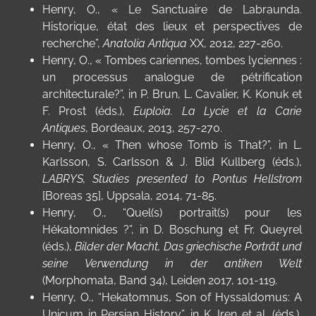
Henry, O., «
Le Sanctuaire de Labraunda.
Historique, état des lieux et perspectives de
recherche”,
Anatolia Antiqua
XX, 2012, 227-260.
Henry, O., «
Tombes cariennes, tombes lyciennes :
un processus analogue de pétrification
architecturale?”, in P. Brun, L. Cavalier, K. Konuk et
F. Prost (éds.),
Euploia. La Lycie et la Carie
Antiques
, Bordeaux, 2013, 257-270.
Henry, O., «
Then whose Tomb is That?”, in L.
Karlsson, S. Carlsson & J. Blid Kullberg (éds.),
LABRYS
, Studies presented to Pontus Hellstrom
[Boreas 35], Uppsala, 2014, 71-85.
Henry, O., “Quel(s) portrait(s) pour les
Hékatomnides ?”, in D. Boschung et Fr. Queyrel
(éds.),
Bilder der Macht, Das griechische Porträt und
seine Verwendung in der antiken Welt
(Morphomata, Band 34), Leiden 2017, 101-119.
Henry, O., “Hekatomnus, Son of Hyssaldomus: A
Unicum in Persian History”, in K. Iren et al. (éds.),