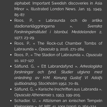
alphabet: Important Swedish discoveries in Asia
Minor »,
Illustrated London News
, Jan. 15, 1949,
85-87.
Roos, P., « Labraunda och de antika
stadionanläggningarna »,
Svenska
Forskningsinstitutet i Istanbul. Meddelanden
2,
1977, 23-29.
Roos, P., « The Rock-cut Chamber Tombs of
Labraunda »,
Opuscula
9, 2016, 271-284.
Roos, P., « The Stadion of Labraunda »,
Opuscula
10,
107-127.
Säflund, G., « Ett Labrandafynd »,
Arkeologiska
forskningar och fynd. Studier utgivna med
anledning av H.M. Konung Gustaf VI Adolfs
sjuttioårsdag
, Stockholm 1952, 70-81.
Säflund, G., « Karische Inschriften aus Labranda »,
Opuscula Atheniensia
1, 1953, 199-205.
Schadler, U., « Attizismen an ionischen Tempeln
Kleinasiens »,
Ist. Mitt.
41, 1991 (1992), p. 265-324.