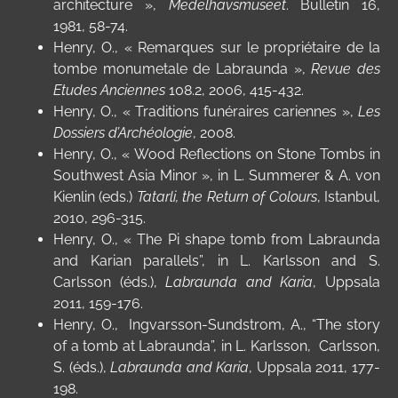
architecture »,
Medelhavsmuseet
. Bulletin
16,
1981, 58-74.
Henry, O., « Remarques sur le propriétaire de la
tombe monumetale de Labraunda »,
Revue des
Etudes Anciennes
108.2, 2006, 415-432.
Henry, O., «
Traditions funéraires cariennes »,
Les
Dossiers d’Archéologie
,
2008.
Henry, O., «
Wood Reflections on Stone Tombs in
Southwest Asia Minor », in L. Summerer & A. von
Kienlin (eds.)
Tatarli, the Return of Colours
, Istanbul,
2010, 296-315.
Henry, O., «
The Pi shape tomb from Labraunda
and Karian parallels”, in L. Karlsson and S.
Carlsson (éds.),
Labraunda and Karia
,
Uppsala
2011, 159-176.
Henry, O.,
Ingvarsson-Sundstrom, A., “The story
of a tomb at Labraunda”, in L. Karlsson, Carlsson,
S. (éds.),
Labraunda and Karia
,
Uppsala 2011, 177-
198.