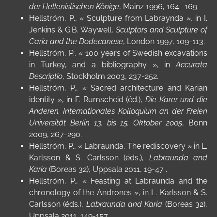
der Hellenistischen Könige
, Mainz 1996, 164- 169.
Hellström, P.,
«
Sculpture from Labraynda », in I.
Jenkins & G.B. Waywell,
Sculptors and Sculpture of
Caria and the Dodecanese
, London 1997, 109-113.
Hellström, P.,
«
100 years of Swedish excavations
in Turkey, and a bibliography », in
Accurata
Descriptio
, Stockholm 2003, 237-252.
Hellström, P.,
«
Sacred architecture and Karian
identity », in F. Rumscheid (éd.),
Die Karer und die
Anderen. Internationales Kolloquium an der Freien
Universität Berlin 13. bis 15. Oktober 2005
, Bonn
2009, 267-290.
Hellström, P.,
«
Labraunda. The rediscovery » in L.
Karlsson & S. Carlsson (éds.),
Labraunda and
Karia
(Boreas 32), Uppsala 2011, 19-47 .
Hellström, P.,
«
Feasting at Labraunda and the
chronology of the
Andrones »,
in L. Karlsson & S.
Carlsson (éds.),
Labraunda and Karia
(Boreas 32),
Uppsala 2011, 149-157.