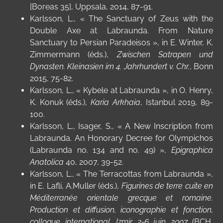
[Boreas 35], Uppsala, 2014,
87-91.
Karlsson, L., « The Sanctuary of Zeus with the
Double Axe at Labraunda. From Nature
Sanctuary to Persian Paradeisos », in E. Winter, K.
Zimmermann (éds.),
Zwischen Satrapen und
Dynasten. Kleinasien im 4. Jahrhundert v. Chr.
, Bonn
2015, 75-82.
Karlsson, L., « Kybele at Labraunda », in O. Henry,
K. Konuk (éds.),
Karia Arkhaia
, Istanbul 2019, 89-
100.
Karlsson, L., Isager, S., « A New Inscription from
Labraunda. An Honorary Decree for Olympichos
(Labraunda no. 134 and no. 49) »,
Epigraphica
Anatolica
40, 2007, 39-52.
Karlsson, L., « The Terracottas from Labraunda »,
in E. Lafli, A.Muller (éds.),
Figurines de terre cuite en
Méditerranée orientale grecque et romaine.
Production et diffusion, iconographie et fonction,
colloque international, Izmir 2-6 juin
2007
(BCH,