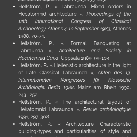
Hellström, P., « Labraunda. Mixed orders in
Hecatomnid architecture »,
Proceedings of the
12th International Congress of Classical
Archaeology. Athens 4-10 September 1983
, Athènes
1988, 70-74.
Hellström, P., « Formal Banqueting at
Labraunda »,
Architecture and Society in
Hecatomnid Caria
, Uppsala 1989, 99-104.
Hellström, P., « Hellenistic architecture in the light
of Late Classical Labraunda »,
Akten des 13.
Internationalen Kongresses für Klassische
Archäologie. Berlin 1988
, Mainz am Rhein 1990,
243- 252.
Hellström, P., « The architectural layout of
Hekatomnid Labraunda »,
Revue archéologique
1991, 297-308.
Hellström, P.,
« Architecture. Characteristic
building-types and particularities of style and