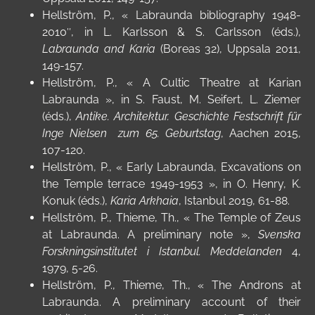
Hellström, P.,
«
Labraunda bibliography 1948-
2010″, in L. Karlsson & S. Carlsson (éds.),
Labraunda and Karia
(Boreas 32), Uppsala 2011,
149-157.
Hellström, P., « A Cultic Theatre at Karian
Labraunda », in
S. Faust, M. Seifert, L. Ziemer
(éds.),
Antike. Architektur. Geschichte
Festschrift für
Inge Nielsen
zum 65. Geburtstag
, Aachen 2015,
107-120.
Hellström, P., « Early Labraunda, Excavations on
the Temple terrace 1949-1953 », in O. Henry, K.
Konuk (éds.),
Karia Arkhaia
, Istanbul 2019, 61-88.
Hellström, P., Thieme, Th., « The Temple of Zeus
at Labraunda. A preliminary note »,
Svenska
Forskningsinstitutet i Istanbul. Meddelanden
4,
1979, 5-26.
Hellström, P., Thieme, Th., « The Androns at
Labraunda. A preliminary account of their