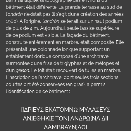
Dans l’antiquité, la topographie des environs du
bâtiment était différente. La grande terrasse au sud de
l’
andrôn
n’existait pas (il s’agit d’une création des années
1960). À l’origine, l’
andrôn
se tenait sur un haut podium
de plus de 4 m. Aujourd’hui, seule l’assise supérieure
de ce podium est visible. La façade du bâtiment,
construite entièrement en marbre, était composite. Elle
présentait une colonnade ionique supportant un
entablement dorique composé d’une architrave
surmontée d’une frise de triglyphes et de métopes et
d’un
geison.
Le toit était recouvert de tuiles en marbre.
L’inscription de l’architrave, dont seules trois sections
courtes ont été conservées (en gras), a permis
l’identification de ce
bâtiment :
[IΔPIEYΣ EKATOMNΩ MYΛAΣEYΣ
AN]
EΘHK
[E TON]
ANΔPΩ
[NA ΔII
ΛAMBRAYN]
ΔΩI