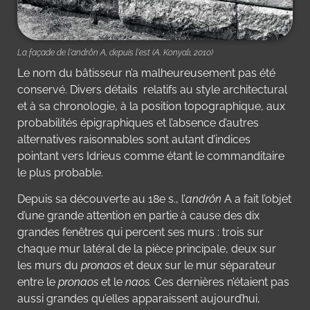
La façade de l'andrôn A, depuis l'est (A. Konyalı, 2010)
Le nom du bâtisseur n’a malheureusement
pas été
conservé. D
ivers
détails relatifs au style architectural
et à sa chronologie, à la position topographique, aux
probabilités épigraphiques et l’absence d’autres
alternatives raisonnables sont autant d’indices
pointant vers Idrieus comme étant le commanditaire
le plus probable.
Depuis sa découverte au 18
e
s., l’
andrô
n
A a fait l’objet
d’une grande attention en partie à cause des dix
grandes fenêtres qui percent ses murs : trois sur
chaque mur latéral de la pièce principale, deux sur
les murs du
pronaos
et deux sur le mur séparateur
entre le
pronaos
et le
naos.
Ces dernières n’étaient pas
aussi grandes qu’elles apparaissent aujourd’hui,