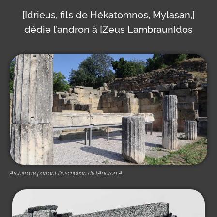
[Idrieus, fils de Hékatomnos, Mylasan,]
dédie l’andron
à
[Zeus Lambraun]
dos
Architrave portant l'inscription de l'Andrôn A