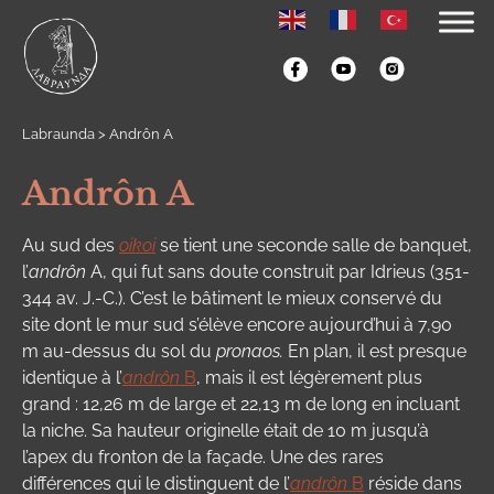
Labraunda
>
Andrôn A
Andrôn A
Au sud des
oikoi
se tient une seconde salle de banquet,
l’
andrôn
A, qui fut sans doute construit par Idrieus (351-
344 av. J.-C.). C’est le bâtiment le mieux conservé du
site dont le mur sud s’élève encore aujourd’hui à 7,90
m au-dessus du sol du
pronaos.
En plan, il est presque
identique à l’
andrôn
B
, mais il est légèrement plus
grand : 12,26 m de large et 22,13 m de long en incluant
la niche. Sa hauteur originelle était de 10 m jusqu’à
l’apex du fronton de la façade. Une des rares
différences qui le distinguent de l’
andrôn
B
réside dans