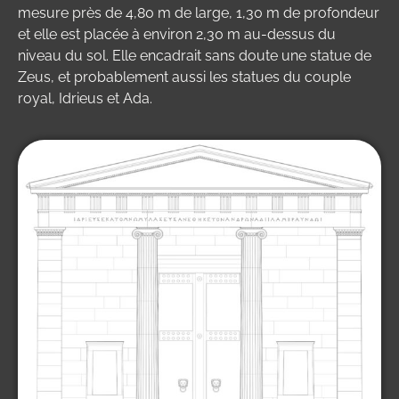
mesure près de 4,80 m de large, 1,30 m de profondeur
et elle est placée à environ 2,30 m au-dessus du
niveau du sol. Elle encadrait sans doute une statue de
Zeus, et probablement aussi les statues du couple
royal, Idrieus et Ada.