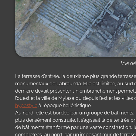
Vue aér
La terrasse d’entrée, la deuxième plus grande terras
monumentaux de Labraunda. Elle est limitée, au sud e
dernière devait présenter un embranchement permettant
l’ouest et la ville de Mylasa ou depuis l’est et les ville
hypostyle
à l’époque hellénistique.
Au nord, elle est bordée par un groupe de bâtiments, do
plus densément construite. Il s’agissait là de l’entrée
de bâtiments était formé par une vaste construction, 
complétées, au nord, par un imposant mur de terrasse 