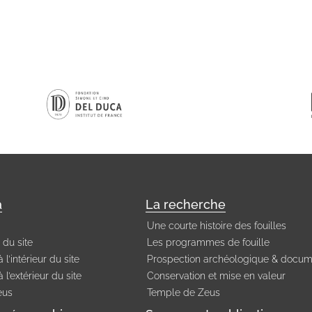
a
La recherche
Une courte histoire des fouilles
 du site
Les programmes de fouille
 l’intérieur du site
Prospection archéologique & docum
 l’extérieur du site
Conservation et mise en valeur
eus
Temple de Zeus