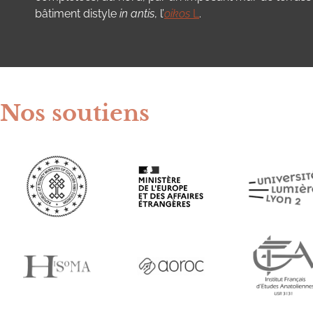
bâtiment distyle
in antis
, l’
oikos
L
.
Nos soutiens