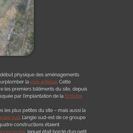
e le début physique des aménagements
 surplomber la
voie antique
. Cette
e les premiers bâtiments du site, depuis
masquée par l’implantation de la
fontaine
les plus petites du site – mais aussi la
pylée sud
. L’angle sud-est de ce groupe
quatre constructions étaient
 monumental
, lequel était bordé d’un petit