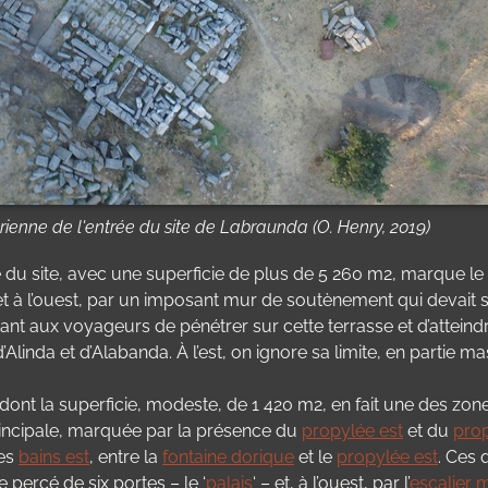
ienne de l'entrée du site de Labraunda (O. Henry, 2019)
se du site, avec une superficie de plus de 5 260 m2, marqu
t à l’ouest, par un imposant mur de soutènement qui devait
 aux voyageurs de pénétrer sur cette terrasse et d’atteindr
s d’Alinda et d’Alabanda. À l’est, on ignore sa limite, en partie 
nt la superficie, modeste, de 1 420 m2, en fait une des zones 
 principale, marquée par la présence du
propylée est
et du
pro
les
bains est
, entre la
fontaine dorique
et le
propylée est
. Ces 
percé de six portes – le ‘
palais
‘ – et, à l’ouest, par l’
escalier