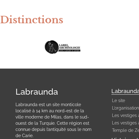
Distinctions
Labraunda
Labraund
Le site
Labraunda est un site monticole
L’organisation
localisé à 14 km au nord-est de la
Les vestiges à
ville moderne de Milas, dans le sud-
Les vestiges à
ouest de la Turquie. Cette région est
connue depuis l’antiquité sous le nom
Temple de Z
de Carie.