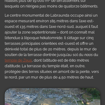
réalisés plus de 19 000 m
de terrassement sur
lesquels on n’érigea pas moins de quatorze bâtiments.
Le centre monumental de Labraunda occupe ainsi un
espace mesurant environ 185 mètres dans l’axe est-
ouest et 135 mètres dans l’axe nord-sud, auquel il faut
ajouter la zone septentrionale – dont on connaît mal
l’étendue à l’époque hékatomnide. Il s’étage sur cinq
terrasses principales orientées est-ouest et offre un
dénivelé total de plus de 20 mètres, depuis le mur de
soutien de la terrasse d’entrée jusqu’au sol du
naos
du
temple de Zeus
, dont l’altitude est de 680 mètres
d’altitude. La terrasse du temple était, en outre,
protégée des terres situées en amont de la pente, vers
le nord, par un mur de plus de 4,50 mètres de haut.