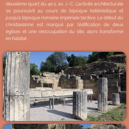
deuxième quart du 4e s. av. J.-C. L’activité architecturale
se poursuivit au cours de l’époque hellénistique et
jusqu’à l’époque romaine impériale tardive. Le début du
christianisme est marqué par l’édification de deux
églises et une réoccupation du site, alors transformé
en habitat.