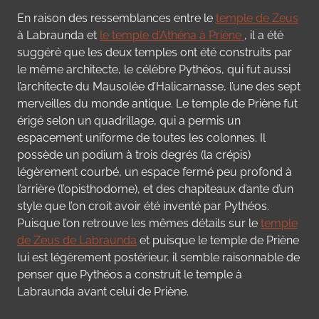
En raison des ressemblances entre le
temple de Zeus
à Labraunda et
le temple d’Athéna à Priène
, il a été
suggéré que les deux temples ont été construits par
le même architecte, le célèbre Pythéos, qui fut aussi
l’architecte du Mausolée d’Halicarnasse, l’une des sept
merveilles du monde antique. Le temple de Priène fut
érigé selon un quadrillage, qui a permis un
espacement uniforme de toutes les colonnes. Il
possède un podium à trois degrés (la crépis)
légèrement courbé, un espace fermé peu profond à
l’arrière (l’opisthodome), et des chapiteaux d’ante d’un
style que l’on croit avoir été inventé par Pythéos.
Puisque l’on retrouve les mêmes détails sur le
temple
de Zeus de Labraunda
et puisque le temple de Priène
lui est légèrement postérieur, il semble raisonnable de
penser que Pythéos a construit le temple à
Labraunda avant celui de Priène.