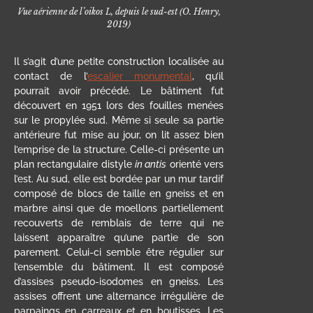
Vue aérienne de l’oikos L, depuis le sud-est (O. Henry,
2019)
Il s’agit d’une petite construction localisée au
contact de l’
escalier monumental
, qu’il
pourrait avoir précédé. Le bâtiment fut
découvert en 1951 lors des fouilles menées
sur le propylée sud. Même si seule sa partie
antérieure fut mise au jour, on lit assez bien
l’emprise de la structure. Celle-ci présente un
plan rectangulaire distyle
in antis
orienté vers
l’est. Au sud, elle est bordée par un mur tardif
composé de blocs de taille en gneiss et en
marbre ainsi que de moellons partiellement
recouverts de remblais de terre qui ne
laissent apparaître qu’une partie de son
parement. Celui-ci semble être régulier sur
l’ensemble du bâtiment. Il est composé
d’assises pseudo-isodomes en gneiss. Les
assises offrent une alternance irrégulière de
parpaings en carreaux et en boutisses. Les