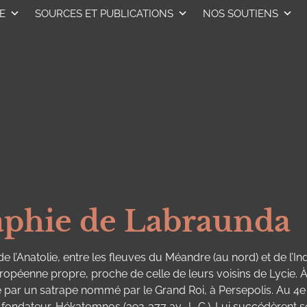
E
SOURCES ET PUBLICATIONS
NOS SOUTIENS
raphie de Labraunda
 l’Anatolie, entre les fleuves du Méandre (au nord) et de l’In
péenne propre, proche de celle de leurs voisins de Lycie. À p
e par un satrape nommé par le Grand Roi, à Persepolis. Au 4e s.
fondateur, Hékatomnos (392-377 av. J.-C.). Lui succédèrent ses 