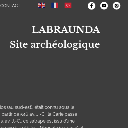
CONTACT
LABRAUNDA
Site archéologique
dos (au sud-est), était connu sous le
artir de 546 av. J.-C., la Carie passe
 av. J.-C., ce satrape est issu d’une
cinq fils et filles : Mausole (377-352) et