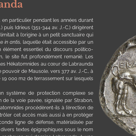
randa
, en particulier pendant les années durant
puis Idrieus (351-344 av. J.-C.) dirigèrent
imitait à l’origine à un petit sanctuaire qui
le
in antis
, laquelle était accessible par un
élément essentiel du discours politico-
in, le site fut profondément remanié. Les
r les Hékatomnides au cœur de Labraunda
 pouvoir de Mausole, vers 377 av. J.-C., à
s de 19 000 m2 de terrassement sur lesquels
un système de protection complexe se
on de la voie pavée, signalée par Strabon,
katomnides procédèrent-ils à l’érection de
trôler cet accès mais aussi à en protéger
conde ligne de défense, matérialisée par
 à divers textes épigraphiques sous le nom