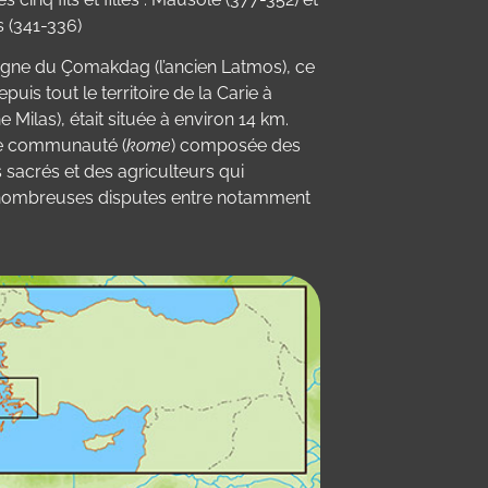
 (341-336)
tagne du Çomakdag (l’ancien Latmos), ce
uis tout le territoire de la Carie à
Milas), était située à environ 14 km.
tite communauté (
kome
) composée des
s sacrés et des agriculteurs qui
 de nombreuses disputes entre notamment