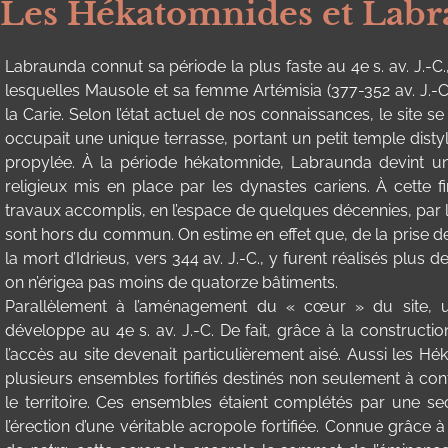
Les Hékatomnides et Lab
Labraunda connut sa période la plus faste au 4e s. av. J.-C.
lesquelles Mausole et sa femme Artémisia (377-352 av. J.-C.) 
la Carie. Selon l’état actuel de nos connaissances, le site se l
occupait une unique terrasse, portant un petit temple disty
propylée. À la période hékatomnide, Labraunda devint un 
religieux mis en place par les dynastes cariens. À cette f
travaux accomplis, en l’espace de quelques décennies, pa
sont hors du commun. On estime en effet que, de la prise de
la mort d’Idrieus, vers 344 av. J.-C., y furent réalisés plu
on n’érigea pas moins de quatorze bâtiments.
Parallèlement à l’aménagement du « cœur » du site, 
développe au 4e s. av. J.-C. De fait, grâce à la constructi
l’accès au site devenait particulièrement aisé. Aussi les Hé
plusieurs ensembles fortifiés destinés non seulement à con
le territoire. Ces ensembles étaient complétés par une se
l’érection d’une véritable acropole fortifiée. Connue grâce