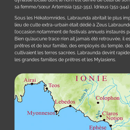
sa femme/sœur Artemisia (352-351), Idrieus (351-344)
Sous les Hékatomnides, Labraunda abritait le plus imp
lieu de culte extra-urbain était dédié à Zeus Labraundos 
l’occasion notamment de festivals annuels instaurés par
Bien qu’aucune trace n’en ait jamais été retrouvée, il 
prêtres et de leur famille, des employés du temple, des
cultivaient les terres sacrées. Labraunda devint rapi
les grandes familles de prêtres et les Mylasiens.