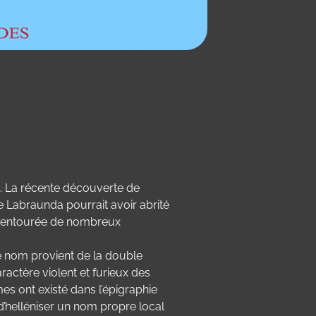
.-C. La récente découverte de
e Labraunda pourrait avoir abrité
re, entourée de nombreux
e nom provient de la double
ractère violent et furieux des
es ont existé dans l’épigraphie
d’helléniser un nom propre local