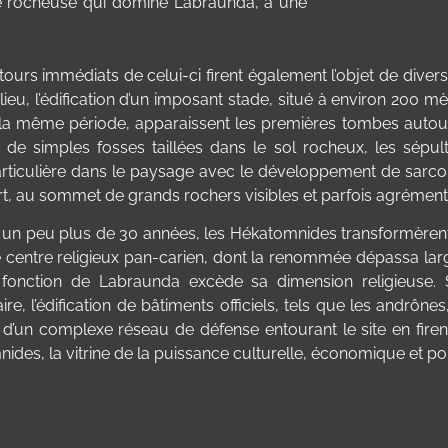
e rocheuse qui domine Labraunda, à une
tours immédiats de celui-ci firent également l’objet de dive
lieu, l’édification d’un imposant stade, situé à environ 200
la même période, apparaissent les premières tombes autour 
 de simples fosses taillées dans le sol rocheux, les sépu
rticulière dans le paysage avec le développement de sarcop
rt, au sommet de grands rochers visibles et parfois agrém
n un peu plus de 30 années, les Hékatomnides transformèren
e centre religieux pan-carien, dont la renommée dépassa larg
 fonction de Labraunda excède sa dimension religieuse. So
re, l’édification de bâtiments officiels, tels que les andrônes,
 d’un complexe réseau de défense entourant le site en firen
ides, la vitrine de la puissance culturelle, économique et pol