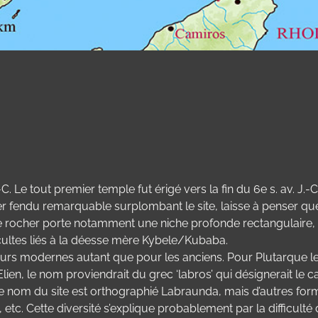
-C. Le tout premier temple fut érigé vers la fin du 6e s. av. J
er fendu remarquable surplombant le site, laisse à penser qu
 de ce rocher porte notamment une niche profonde rectangulai
ultes liés à la déesse mère Kybele/Kubaba.
eurs modernes autant que pour les anciens. Pour Plutarque l
ien, le nom proviendrait du grec ‘labros’ qui désignerait le ca
le nom du site est orthographié Labraunda, mais d’autres form
. Cette diversité s’explique probablement par la difficulté 