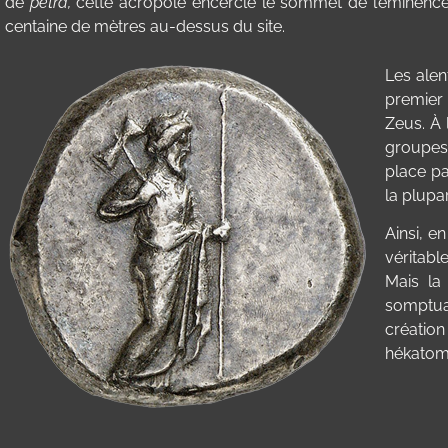
de
petra,
cette acropole encercle le sommet de l’éminenc
centaine de mètres au-dessus du site.
Les alen
premier 
Zeus. À 
groupes
place pa
la plupa
Ainsi, e
véritabl
Mais la
somptuai
création
hékatomn