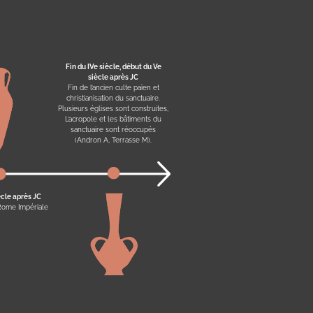
Fin du IVe siècle, début du Ve
siècle après JC
Fin de l’ancien culte païen et
christianisation du sanctuaire.
Plusieurs églises sont construites,
L’acropole et les bâtiments du
sanctuaire sont réoccupés
(Andron A, Terrasse M).
ècle après JC
Rome Impériale