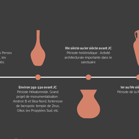
IIIe siècle au Ier siècle avant JC
s Perses
Période hellénistique : Activité
, les
architecturale importante dans le
iés.
sanctuaire
Environ 392-330 avant JC
Ier au IVe si
Période Hékatomnide. Grand
Période de la 
projet de monumentalisation :
Andron B et Stoa Nord, forteresse
de l’acropole, temple de Zeus,
Oikoi, les Propylées Sud, etc.