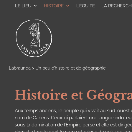
LE LIEU
HISTOIRE
L’ÉQUIPE
LA RECHERCH
Labraunda
>
Un peu d’histoire et de géographie
Histoire et Géog
Aux temps anciens, le peuple qui vivait au sud-ouest de
nom de Cariens. Ceux-ci parlaient une langue indo-euro
sous la domination de l’Empire perse et elle est dirigé
dynastie locale dont le nom est dérivé de celui de son 