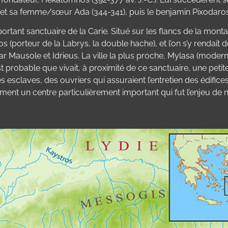
 et sa femme/sœur Ada (344-341), puis le benjamin Pixodaros
ortant sanctuaire de la Carie. Situé sur les flancs de la mon
(porteur de la Labrys, la double hache), et l’on s’y rendait dep
 Mausole et Idrieus. La ville la plus proche, Mylasa (moderne 
est probable que vivait, à proximité de ce sanctuaire, une pe
 esclaves, des ouvriers qui assuraient l’entretien des édifice
dement un centre particulièrement important qui fut l’enjeu