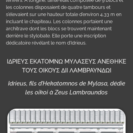
l’envers. À l’origine, l’ante était composée de 9 blocs et
les colonnes disposaient de quatre tambours et
s’élevaient sur une hauteur totale d’environ 4,33 m en
incluant le chapiteau. Les colonnes portaient une
architrave dont les blocs se trouvent maintenant
derrière le stylobate. Elle porte une inscription
dédicatoire révélant le nom d’Idrieus.
IΔPIEYΣ EKATOMNΩ MYΛAΣEYΣ ANEΘHKE
TOYΣ OIKOYΣ ΔII ΛAMBPAYNΔΩI
Idrieus, fils d’Hekatomnos de Mylasa, dédie
les oikoi à Zeus Lambraundos