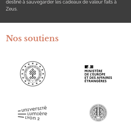
destiné à sauvegarder les cadeaux de valeur faits à
Zeus.
Nos soutiens