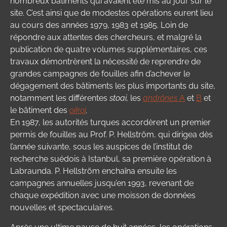
nombreux bâtiments qui avaient été mis au jour sur le
site. C’est ainsi que de modestes opérations eurent lieu
au cours des années 1979, 1983 et 1985. Loin de
répondre aux attentes des chercheurs, et malgré la
publication de quatre volumes supplémentaires, ces
travaux démontrèrent la nécessité de reprendre de
grandes campagnes de fouilles afin d’achever le
dégagement des bâtiments les plus importants du site,
notamment les différentes
stoai,
les
andrônes
A
et
B
et
le bâtiment des
oikoi
.
En 1987, les autorités turques accordèrent un premier
permis de fouilles au Prof. P. Hellström, qui dirigea dès
l’année suivante, sous les auspices de l’institut de
recherche suédois à Istanbul, sa première opération à
Labraunda. P. Hellström enchaîna ensuite les
campagnes annuelles jusqu’en 1993, revenant de
chaque expédition avec une moisson de données
nouvelles et spectaculaires.