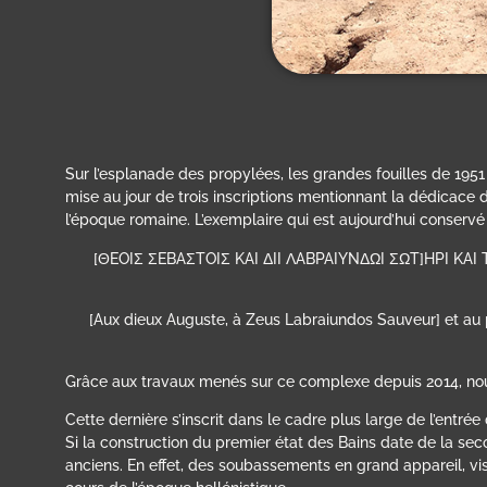
Sur l’esplanade des propylées, les grandes fouilles de 1951
mise au jour de trois inscriptions mentionnant la dédicace 
l’époque romaine. L’exemplaire qui est aujourd’hui conservé
[ΘEOIΣ ΣEBAΣTOIΣ KAI ΔII ΛABPAIYNΔΩI ΣΩT]HPI KA
[Aux dieux Auguste, à Zeus Labraiundos Sauveur] et au peu
Grâce aux travaux menés sur ce complexe depuis 2014, nous
Cette dernière s’inscrit dans le cadre plus large de l’entré
Si la construction du premier état des Bains date de la sec
anciens. En effet, des soubassements en grand appareil, vis