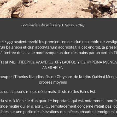
Le
caldarium
des bains est (O. Henry, 2016)
 et 1953 avaient révélé les premiers indices d’un ensemble de vestig
d’un balaneon et d’un apodytarium accréditait, à cet endroit, la pré
 à l’entrée de la salle nord évoque un don des bains par un certain T
I TΩ ΔHMΩI [TIBEPIOΣ KΛAYDIOΣ XPYΣAOPOΣ YIOΣ KYPEINA M]ENEΛ
ANEΘHK]EN
ple, [Tiberios Klaudios, fils de Chrysaor, de la tribu Quirina] Menelao
propres moyens
 connaissons mieux, désormais, l’histoire des Bains Est.
e du site, à l’échelle d’un quartier important, qui est, notamment, bo
onde moitié du Ier s. apr J.-C., l’emplacement concerné n’était pas, 
ibles sur une partie des élévations des pièces chaudes témoignent de