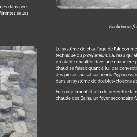
itués dans une
férentes salles
Vue du bassin fr
Le système de chauffage de l’air comme de
technique du
praefurnium
. Là, l’eau qui
préalable chauffée dans une chaudière po
chaud se faisait quant à lui, par convect
des pièces, au sol suspendu
(hypocauste
dans un système de doubles-cloisons
(t
En complément et afin de permettre la 
chaude des Bains, un foyer secondaire fl