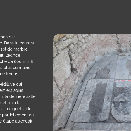
ements et
e. Dans le courant
 sol de marbre,
. L’édifice
oche de 600 m2. Il
es plus ou moins
 ce temps.
 pédiluve qui
remiers soins
in, la dernière salle
rmettant de
nte, banquette de
r partiellement ou
e étape attendait