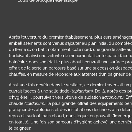
cours de l’époque hellénistique.
Après l’ouverture du premier établissement, plusieurs aménag
embellissements sont venus s’ajouter au plan initial du complex
du IIème s., on bâtit notamment, côté nord, une grande salle au
traduisant ainsi une volonté de monumentaliser l’espace d’accueil
balnéaire, dans son état le plus abouti, couvrait une surface pr
offrait de la sorte un parcours basé sur une succession d’espac
chauffés, en mesure de répondre aux attentes d’un baigneur de
Ainsi, une fois dévêtu dans le vestiaire, ce dernier traversait un
ouvrait l’accès à une salle tiède
(tepidarium)
. De là, après des p
d’hygiène, il poursuivait vers l’étuve de sudation
(laconicum)
. Enf
chaude
(caldarium)
, la plus grande, offrait des équipements pe
pratiquer des ablutions et des installations destinées à la déte
repos et, surtout, bain chaud, dans lequel on pouvait s’immerge
en totalité. Une fois son parcours d’hygiène achevé, une dernièr
le baigneur.