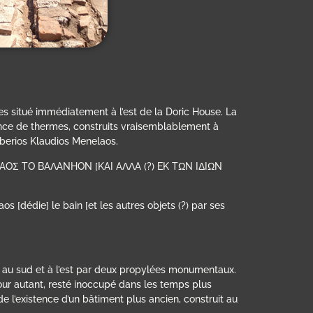
es situé immédiatement à l’est de la Doric House. La
sence de thermes, construits vraisemblablement à
iberios Klaudios Menelaos.
AOΣ TO BAΛANHON [KAI AΛΛA (?) EK TΩN IΔIΩN
s [dédie] le bain [et les autres objets (?) par ses
rdé au sud et à l’est par deux propylées monumentaux.
pour autant, resté inoccupé dans les temps plus
 l’existence d’un bâtiment plus ancien, construit au