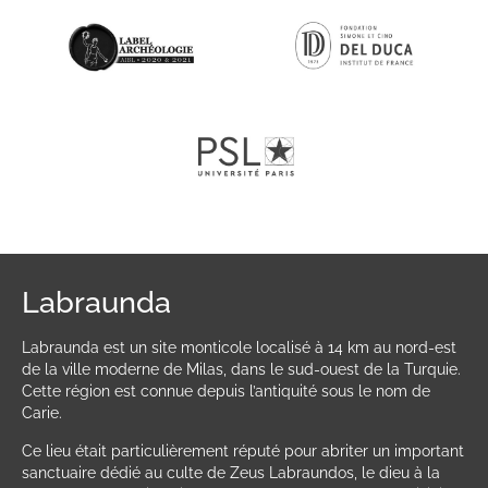
Labraunda
Labraunda est un site monticole localisé à 14 km au nord-est
de la ville moderne de Milas, dans le sud-ouest de la Turquie.
Cette région est connue depuis l’antiquité sous le nom de
Carie.
Ce lieu était particulièrement réputé pour abriter un important
sanctuaire dédié au culte de Zeus Labraundos, le dieu à la