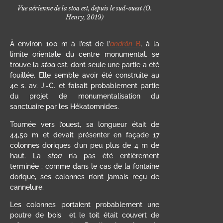
Vue aérienne de la stoa est, depuis le sud-ouest (O.
Henry, 2019)
À environ 100 m à l’est de l’
andrôn
B
, à la
limite orientale du centre monumental, se
trouve la
stoa
est, dont seule une partie a été
fouillée. Elle semble avoir été construite au
4e s. av. J.-C. et faisait probablement partie
du projet de monumentalisation du
sanctuaire par les Hékatomnides.
Tournée vers l’ouest, sa longueur était de
44,50 m et devait présenter en façade 17
colonnes doriques d’un peu plus de 4 m de
haut. La
stoa
n’a pas été entièrement
terminée : comme dans le cas de la fontaine
dorique, ses colonnes n’ont jamais reçu de
cannelure.
Les colonnes portaient probablement une
poutre de bois et le toit était couvert de